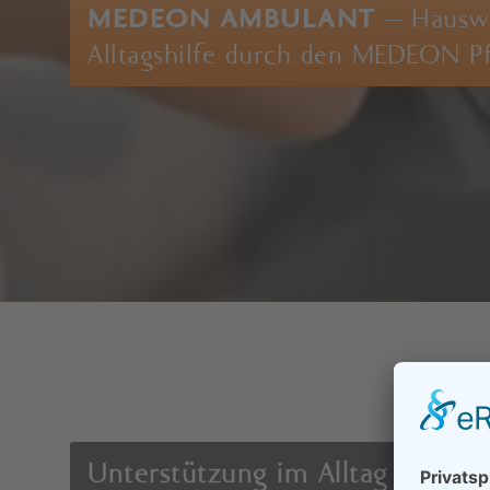
MEDEON AMBULANT
– Hauswi
Alltagshilfe durch den MEDEON Pf
Unterstützung im Alltag und im