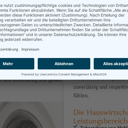
Ein gepflegter Haushalt 
Lebensqualität bei. Doch
Ernährung
Reinigung
Wäsche
eingeschränkter Mobilitä
Herausforderung werden. 
gesamten Ruhrgebiet mit z
hten wir dazu beitragen, dass
Sie weiterhin sicher und
ten Zuhause leben können.
n ihre Familienmitglieder in
Unsere Mitarbeiterinnen u
Aufgaben im Haushalt und
ordentlich und angenehm
et und zuverlässig und gehen
zuverlässig und respektvo
fühlen.
Die Hauswirtscha
Leistungsbereich