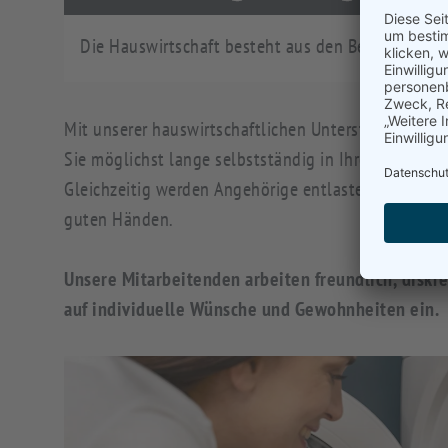
Die Hauswirtschaft besteht aus den Bereichen:
Mit unserer hauswirtschaftlichen Unterstützung möc
Sie möglichst lange selbstständig in Ihrem vertrau
Gleichzeitig werden Angehörige entlastet und wisse
guten Händen.
Unsere Mitarbeitenden arbeiten freundlich, diskr
auf individuelle Wünsche und Gewohnheiten ein.