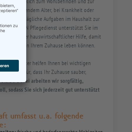
trägt maßgeblich zum Wohlbefinden und zur
 mit zunehmendem Alter, bei Krankheit oder
t können alltägliche Aufgaben im Haushalt zur
Der MEDEON Pflegedienst unterstützt Sie im
uverlässiger hauswirtschaftlicher Hilfe, damit
 komfortabel in Ihrem Zuhause leben können.
nd Mitarbeiter helfen Ihnen bei wichtigen
 sorgen dafür, dass Ihr Zuhause sauber,
 bleibt.
Dabei arbeiten wir sorgfältig,
ll, sodass Sie sich jederzeit gut unterstützt
ft umfasst u.a. folgende
e: