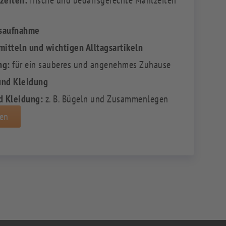
zeiten:
frische und bedarfsgerechte Mahlzeiten
gsaufnahme
itteln und wichtigen Alltagsartikeln
ng:
für ein sauberes und angenehmes Zuhause
und Kleidung
d Kleidung:
z. B. Bügeln und Zusammenlegen
men